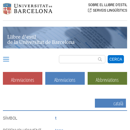
SOBRE EL LLIBRE D’ESTIL
SERVEIS LINGÜÍSTICS
Llibre d’estil
de la Universitat de Barcelona
CERCA
Abreviaciones
Abreviacions
Abbreviations
català
SÍMBOL
t