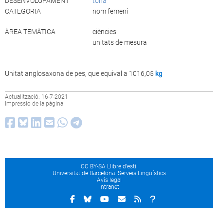
DESENVOLUPAMENT
tona
CATEGORIA
nom femení
ÀREA TEMÀTICA
ciències
unitats de mesura
Unitat anglosaxona de pes, que equival a 1016,05
kg
Actualització: 16-7-2021
Impressió de la pàgina
CC BY-SA Llibre d’estil
Universitat de Barcelona. Serveis Lingüístics
Avís legal
Intranet