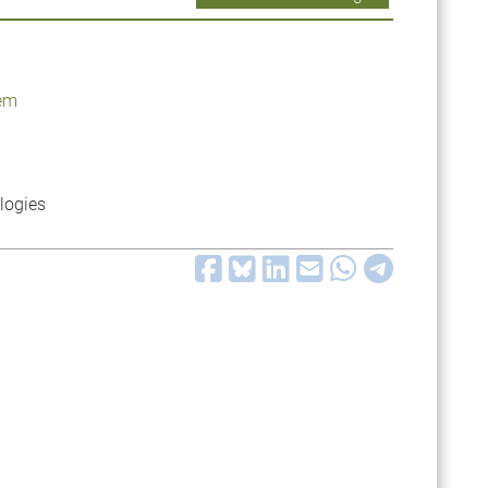
tem
logies