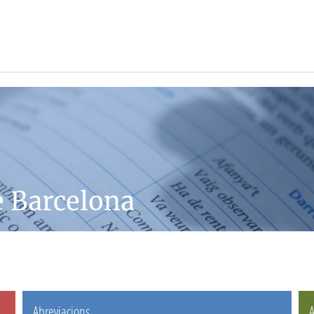
e Barcelona
Abreviacions
A