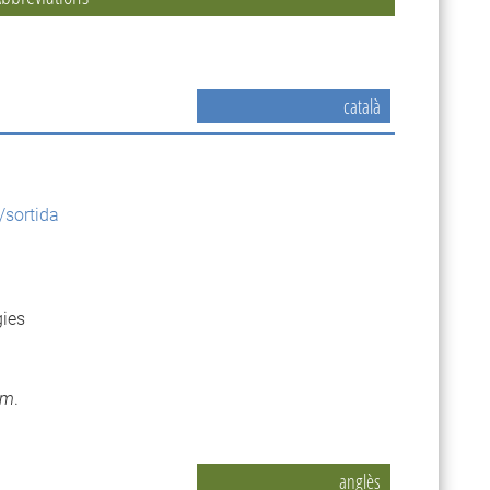
català
/sortida
gies
em
.
anglès