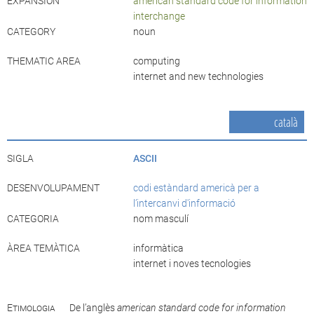
EXPANSION
american standard code for information
interchange
CATEGORY
noun
THEMATIC AREA
computing
internet and new technologies
català
SIGLA
ASCII
DESENVOLUPAMENT
codi estàndard americà per a
l’intercanvi d'informació
CATEGORIA
nom masculí
ÀREA TEMÀTICA
informàtica
internet i noves tecnologies
Etimologia
De l’anglès
american standard code for information