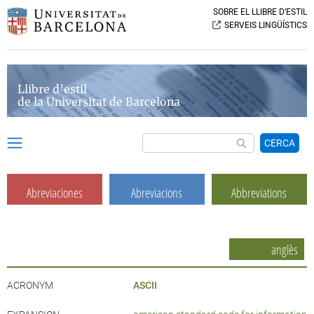
SOBRE EL LLIBRE D’ESTIL
SERVEIS LINGÜÍSTICS
Llibre d’estil
de la Universitat de Barcelona
CERCA
Abreviaciones
Abreviacions
Abbreviations
anglès
ACRONYM
ASCII