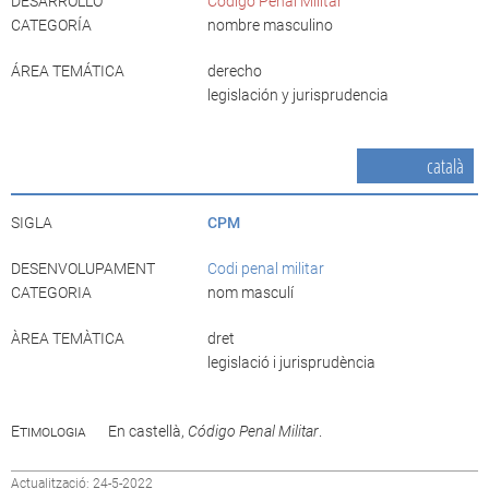
DESARROLLO
Código Penal Militar
CATEGORÍA
nombre masculino
ÁREA TEMÁTICA
derecho
legislación y jurisprudencia
català
SIGLA
CPM
DESENVOLUPAMENT
Codi penal militar
CATEGORIA
nom masculí
ÀREA TEMÀTICA
dret
legislació i jurisprudència
Etimologia
En castellà,
Código Penal Militar
.
Actualització: 24-5-2022