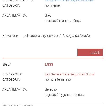
DESENVOLUPAMENT
Llei general de la Seguretat Social
CATEGORIA
nom femení
ÀREA TEMÀTICA
dret
legislació i jurisprudència
Etimologia
Del castellà,
Ley General de la Seguridad Social
.
castellà
SIGLA
LGSS
DESARROLLO
Ley General de la Seguridad Social
CATEGORÍA
nombre femenino
ÁREA TEMÁTICA
derecho
legislación y jurisprudencia
Actualització: 13-9-2022