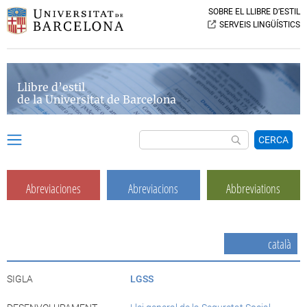
SOBRE EL LLIBRE D’ESTIL
SERVEIS LINGÜÍSTICS
Llibre d’estil
de la Universitat de Barcelona
CERCA
Abreviaciones
Abreviacions
Abbreviations
català
SIGLA
LGSS