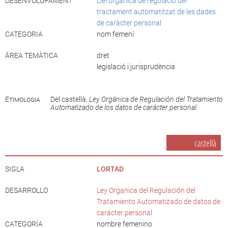
DESENVOLUPAMENT
Llei orgànica de regulació del
tractament automatitzat de les dades
de caràcter personal
CATEGORIA
nom femení
ÀREA TEMÀTICA
dret
legislació i jurisprudència
Etimologia
Del castellà,
Ley Orgánica de Regulación del Tratamiento
Automatizado de los datos de carácter personal
.
castellà
SIGLA
LORTAD
DESARROLLO
Ley Organica del Regulación del
Tratamiento Automatizado de datos de
carácter personal
CATEGORÍA
nombre femenino