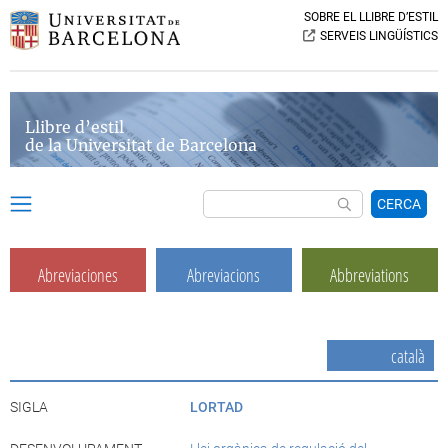
SOBRE EL LLIBRE D’ESTIL
SERVEIS LINGÜÍSTICS
Llibre d’estil
de la Universitat de Barcelona
CERCA
Abreviaciones
Abreviacions
Abbreviations
català
SIGLA
LORTAD