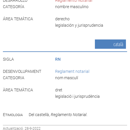
DESARROLLO
Reglamento Notarial
CATEGORÍA
nombre masculino
ÁREA TEMÁTICA
derecho
legislación y jurisprudencia
català
SIGLA
RN
DESENVOLUPAMENT
Reglament notarial
CATEGORIA
nom masculí
ÀREA TEMÀTICA
dret
legislació i jurisprudència
Etimologia
Del castellà,
Reglamento Notarial
.
Actualització: 28-9-2022