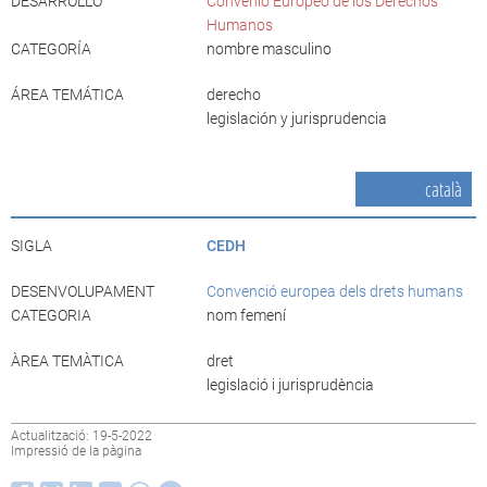
DESARROLLO
Convenio Europeo de los Derechos
Humanos
CATEGORÍA
nombre masculino
ÁREA TEMÁTICA
derecho
legislación y jurisprudencia
català
SIGLA
CEDH
DESENVOLUPAMENT
Convenció europea dels drets humans
CATEGORIA
nom femení
ÀREA TEMÀTICA
dret
legislació i jurisprudència
Actualització: 19-5-2022
Impressió de la pàgina