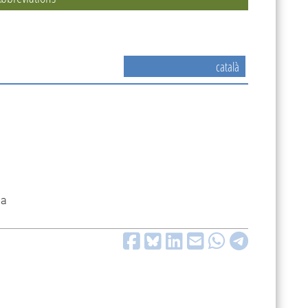
català
ia