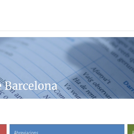
e Barcelona
Abreviacions
A