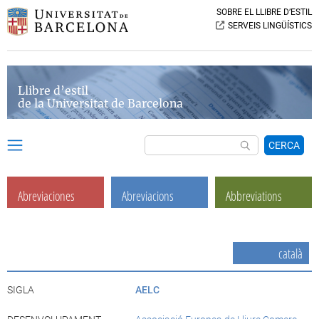
SOBRE EL LLIBRE D’ESTIL
SERVEIS LINGÜÍSTICS
Llibre d’estil
de la Universitat de Barcelona
CERCA
Abreviaciones
Abreviacions
Abbreviations
català
SIGLA
AELC