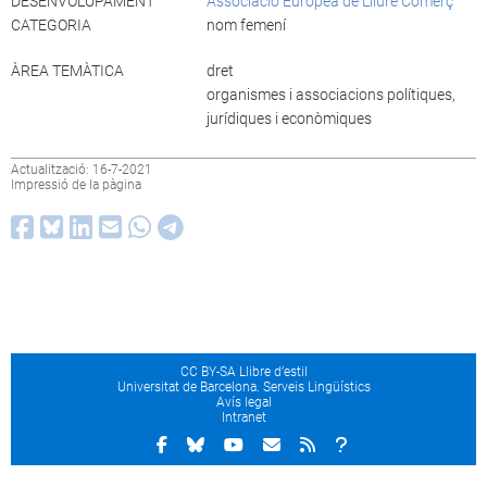
DESENVOLUPAMENT
Associació Europea de Lliure Comerç
CATEGORIA
nom femení
ÀREA TEMÀTICA
dret
organismes i associacions polítiques,
jurídiques i econòmiques
Actualització: 16-7-2021
Impressió de la pàgina
CC BY-SA Llibre d’estil
Universitat de Barcelona. Serveis Lingüístics
Avís legal
Intranet