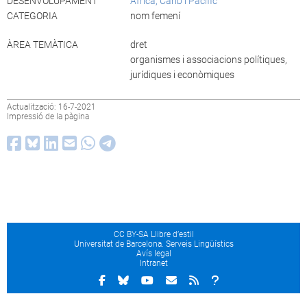
DESENVOLUPAMENT
Àfrica, Carib i Pacífic
CATEGORIA
nom femení
ÀREA TEMÀTICA
dret
organismes i associacions polítiques,
jurídiques i econòmiques
Actualització: 16-7-2021
Impressió de la pàgina
CC BY-SA Llibre d’estil
Universitat de Barcelona. Serveis Lingüístics
Avís legal
Intranet