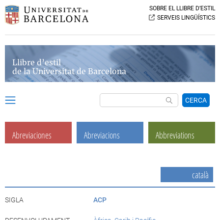
SOBRE EL LLIBRE D’ESTIL
SERVEIS LINGÜÍSTICS
Llibre d’estil
de la Universitat de Barcelona
CERCA
Abreviaciones
Abreviacions
Abbreviations
català
SIGLA
ACP