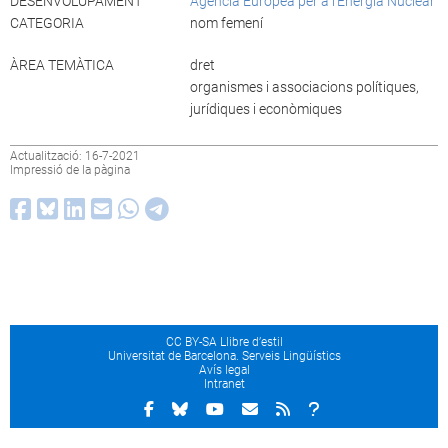
DESENVOLUPAMENT
Agència Europea per a l’Energia Nuclear
CATEGORIA
nom femení
ÀREA TEMÀTICA
dret
organismes i associacions polítiques,
jurídiques i econòmiques
Actualització: 16-7-2021
Impressió de la pàgina
CC BY-SA Llibre d’estil
Universitat de Barcelona. Serveis Lingüístics
Avís legal
Intranet