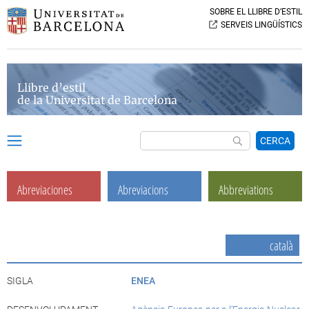
SOBRE EL LLIBRE D’ESTIL
SERVEIS LINGÜÍSTICS
Llibre d’estil
de la Universitat de Barcelona
CERCA
Abreviaciones
Abreviacions
Abbreviations
català
SIGLA
ENEA