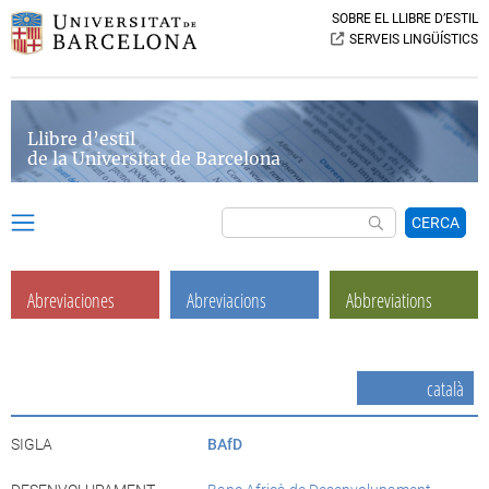
SOBRE EL LLIBRE D’ESTIL
SERVEIS LINGÜÍSTICS
Llibre d’estil
de la Universitat de Barcelona
CERCA
Abreviaciones
Abreviacions
Abbreviations
català
SIGLA
BAfD