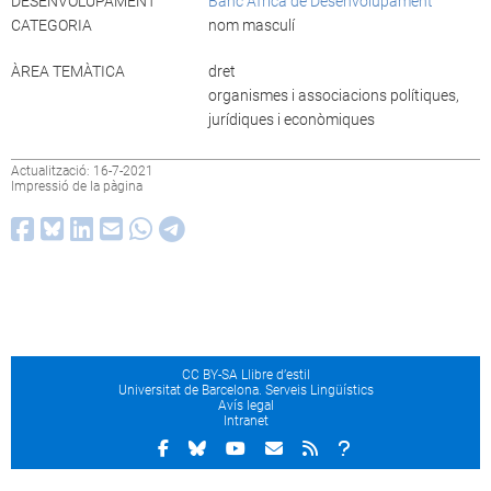
DESENVOLUPAMENT
Banc Africà de Desenvolupament
CATEGORIA
nom masculí
ÀREA TEMÀTICA
dret
organismes i associacions polítiques,
jurídiques i econòmiques
Actualització: 16-7-2021
Impressió de la pàgina
CC BY-SA Llibre d’estil
Universitat de Barcelona. Serveis Lingüístics
Avís legal
Intranet