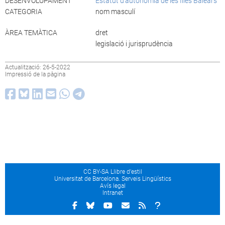
DESENVOLUPAMENT
Estatut d’autonomia de les Illes Balears
CATEGORIA
nom masculí
ÀREA TEMÀTICA
dret
legislació i jurisprudència
Actualització: 26-5-2022
Impressió de la pàgina
CC BY-SA Llibre d’estil
Universitat de Barcelona. Serveis Lingüístics
Avís legal
Intranet