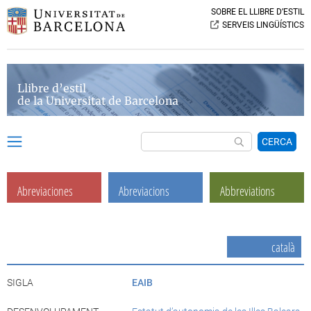
SOBRE EL LLIBRE D’ESTIL
SERVEIS LINGÜÍSTICS
Llibre d’estil
de la Universitat de Barcelona
CERCA
Abreviaciones
Abreviacions
Abbreviations
català
SIGLA
EAIB