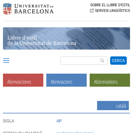
SOBRE EL LLIBRE D’ESTIL
SERVEIS LINGÜÍSTICS
Llibre d’estil
de la Universitat de Barcelona
CERCA
Abreviaciones
Abreviacions
Abbreviations
català
SIGLA
AP