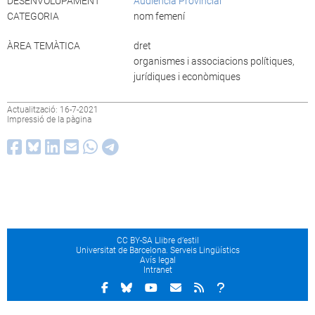
DESENVOLUPAMENT
Audiència Provincial
CATEGORIA
nom femení
ÀREA TEMÀTICA
dret
organismes i associacions polítiques,
jurídiques i econòmiques
Actualització: 16-7-2021
Impressió de la pàgina
CC BY-SA Llibre d’estil
Universitat de Barcelona. Serveis Lingüístics
Avís legal
Intranet