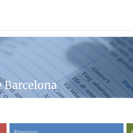
e Barcelona
Abreviacions
A