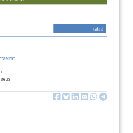
català
ntserrat
ó
useus