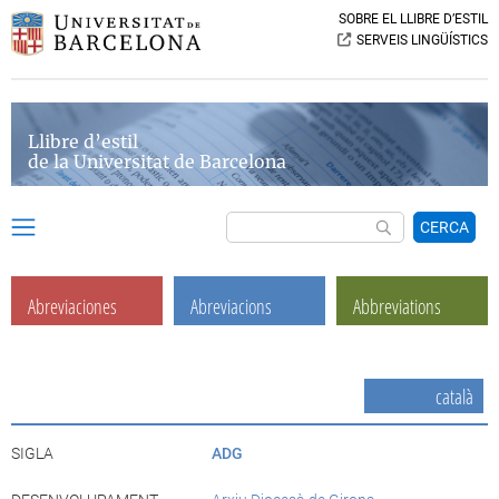
SOBRE EL LLIBRE D’ESTIL
SERVEIS LINGÜÍSTICS
Llibre d’estil
de la Universitat de Barcelona
CERCA
Abreviaciones
Abreviacions
Abbreviations
català
SIGLA
ADG