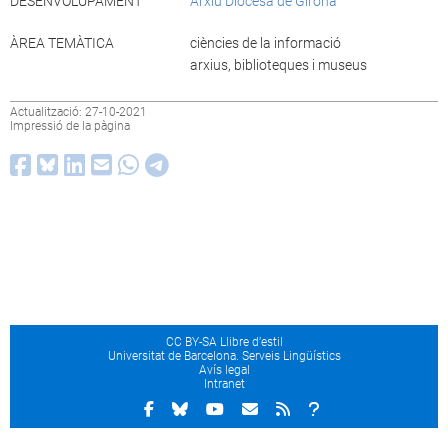
DESENVOLUPAMENT
Arxiu Diocesà de Girona
ÀREA TEMÀTICA
ciències de la informació
arxius, biblioteques i museus
Actualització: 27-10-2021
Impressió de la pàgina
CC BY-SA Llibre d’estil
Universitat de Barcelona. Serveis Lingüístics
Avís legal
Intranet