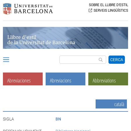
SOBRE EL LLIBRE D’ESTIL
SERVEIS LINGÜÍSTICS
Llibre d’estil
de la Universitat de Barcelona
CERCA
Abreviaciones
Abreviacions
Abbreviations
català
SIGLA
BN