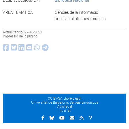
DESENVOLUPAMENT
Biblioteca Nacional
ÀREA TEMÀTICA
ciències de la informació
arxius, biblioteques i museus
Actualització: 27-10-2021
Impressió de la pàgina
CC BY-SA Llibre d’estil
Universitat de Barcelona. Serveis Lingüístics
Avís legal
Intranet