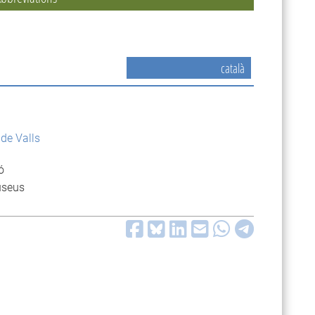
català
 de Valls
ó
useus