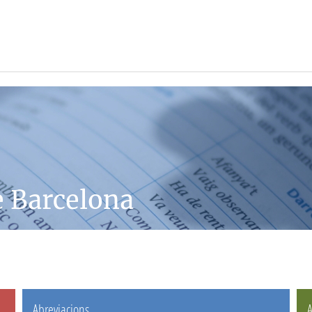
e Barcelona
Abreviacions
A