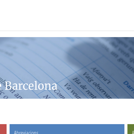
e Barcelona
Abreviacions
A