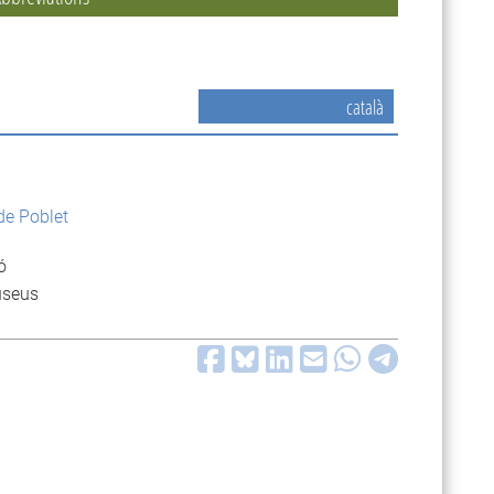
català
de Poblet
ó
useus