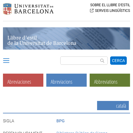
SOBRE EL LLIBRE D’ESTIL
SERVEIS LINGÜÍSTICS
Llibre d’estil
de la Universitat de Barcelona
CERCA
Abreviaciones
Abreviacions
Abbreviations
català
SIGLA
BPG