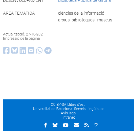
DESENVOLUPAMENT
Biblioteca Pública de Girona
ÀREA TEMÀTICA
ciències de la informació
arxius, biblioteques i museus
Actualització: 27-10-2021
Impressió de la pàgina
CC BY-SA Llibre d’estil
Universitat de Barcelona. Serveis Lingüístics
Avís legal
Intranet