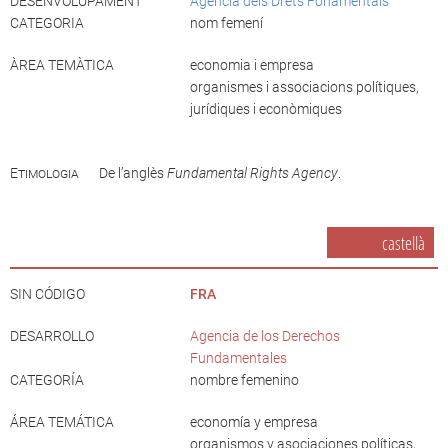
DESENVOLUPAMENT
Agència dels Drets Fonamentals
CATEGORIA
nom femení
ÀREA TEMÀTICA
economia i empresa
organismes i associacions polítiques,
jurídiques i econòmiques
Etimologia
De l’anglès
Fundamental Rights Agency
.
castellà
SIN CÓDIGO
FRA
DESARROLLO
Agencia de los Derechos
Fundamentales
CATEGORÍA
nombre femenino
ÁREA TEMÁTICA
economía y empresa
organismos y asociaciones políticas,