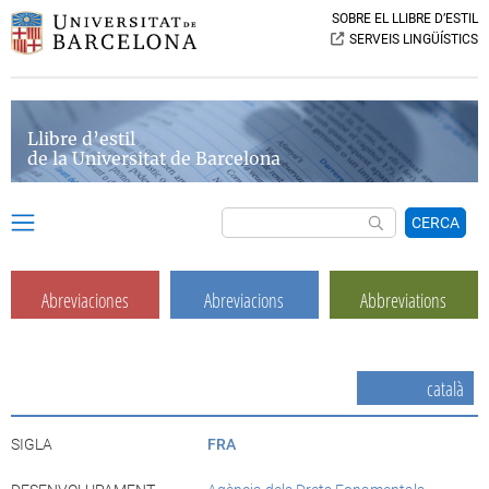
SOBRE EL LLIBRE D’ESTIL
SERVEIS LINGÜÍSTICS
Llibre d’estil
de la Universitat de Barcelona
CERCA
Abreviaciones
Abreviacions
Abbreviations
català
SIGLA
FRA