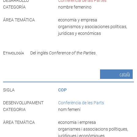
DESARROLLO
Conferencia de las Partes
CATEGORÍA
nombre femenino
ÁREA TEMÁTICA
economía y empresa
organismos y asociaciones políticas,
jurídicas y económicas
Etimología
Del inglés
Conference of the Parties
.
català
SIGLA
COP
DESENVOLUPAMENT
Conferència de les Parts
CATEGORIA
nom femení
ÀREA TEMÀTICA
economia i empresa
organismes i associacions polítiques,
jurídiques i econòmiques