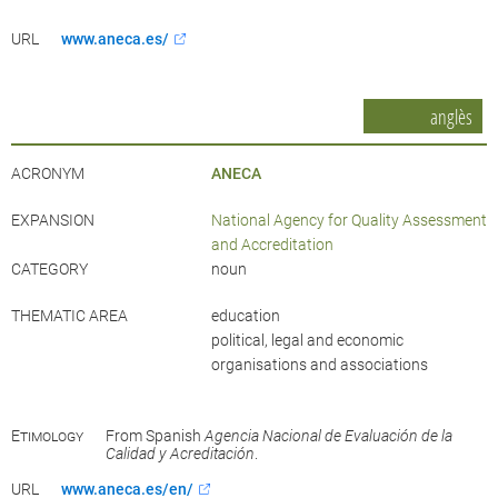
URL
www.aneca.es/
anglès
ACRONYM
ANECA
EXPANSION
National Agency for Quality Assessment
and Accreditation
CATEGORY
noun
THEMATIC AREA
education
political, legal and economic
organisations and associations
Etimology
From Spanish
Agencia Nacional de Evaluación de la
Calidad y Acreditación
.
URL
www.aneca.es/en/