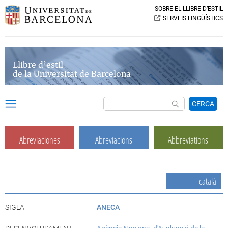
SOBRE EL LLIBRE D’ESTIL
SERVEIS LINGÜÍSTICS
Llibre d’estil
de la Universitat de Barcelona
CERCA
Abreviaciones
Abreviacions
Abbreviations
català
SIGLA
ANECA