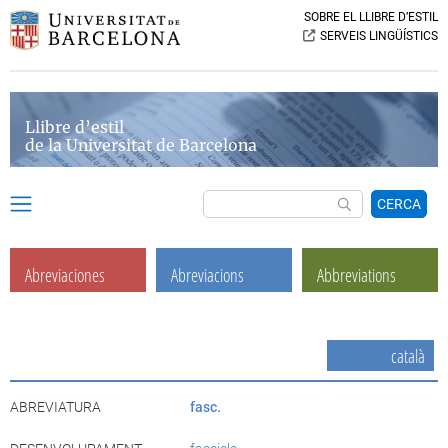
SOBRE EL LLIBRE D’ESTIL
SERVEIS LINGÜÍSTICS
Llibre d’estil
de la Universitat de Barcelona
CERCA
Abreviaciones
Abreviacions
Abbreviations
català
ABREVIATURA
fasc.