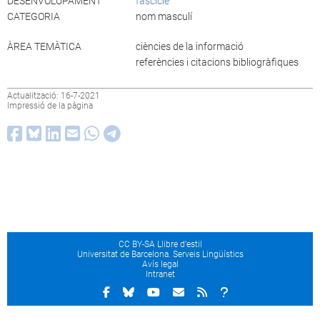
DESENVOLUPAMENT
fascicle
CATEGORIA
nom masculí
ÀREA TEMÀTICA
ciències de la informació
referències i citacions bibliogràfiques
Actualització: 16-7-2021
Impressió de la pàgina
CC BY-SA Llibre d’estil
Universitat de Barcelona. Serveis Lingüístics
Avís legal
Intranet