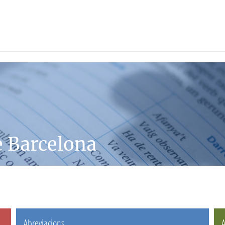
e Barcelona
Abreviacions
A