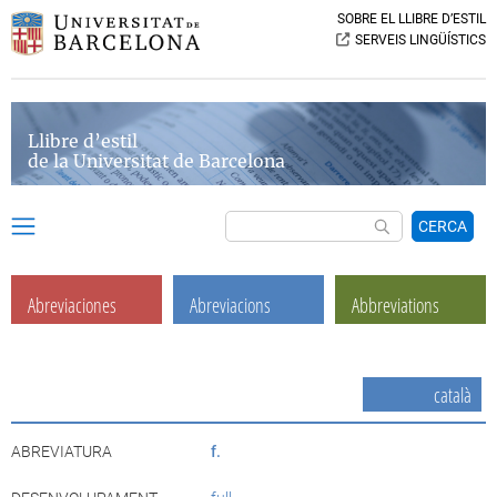
SOBRE EL LLIBRE D’ESTIL
SERVEIS LINGÜÍSTICS
Llibre d’estil
de la Universitat de Barcelona
CERCA
Abreviaciones
Abreviacions
Abbreviations
català
ABREVIATURA
f.