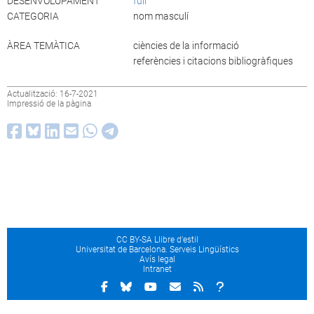
DESENVOLUPAMENT
full
CATEGORIA
nom masculí
ÀREA TEMÀTICA
ciències de la informació
referències i citacions bibliogràfiques
Actualització: 16-7-2021
Impressió de la pàgina
CC BY-SA Llibre d’estil
Universitat de Barcelona. Serveis Lingüístics
Avís legal
Intranet