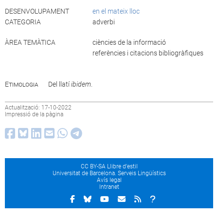
DESENVOLUPAMENT
en el mateix lloc
CATEGORIA
adverbi
ÀREA TEMÀTICA
ciències de la informació
referències i citacions bibliogràfiques
Etimologia
Del llatí
ibidem
.
Actualització: 17-10-2022
Impressió de la pàgina
CC BY-SA Llibre d’estil
Universitat de Barcelona. Serveis Lingüístics
Avís legal
Intranet