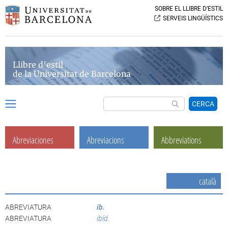
SOBRE EL LLIBRE D’ESTIL
SERVEIS LINGÜÍSTICS
Llibre d’estil
de la Universitat de Barcelona
CERCA
Abreviaciones
Abreviacions
Abbreviations
català
ABREVIATURA
ib.
ABREVIATURA
ibíd.