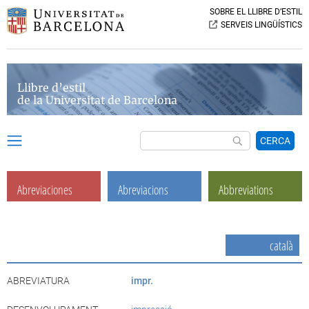
SOBRE EL LLIBRE D’ESTIL
SERVEIS LINGÜÍSTICS
Llibre d’estil
de la Universitat de Barcelona
CERCA
Abreviaciones
Abreviacions
Abbreviations
català
ABREVIATURA
impr.