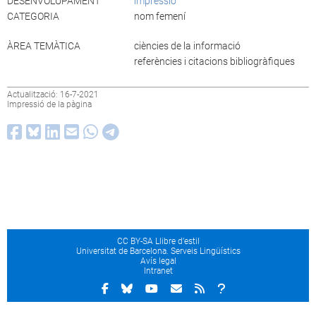
DESENVOLUPAMENT
impressió
CATEGORIA
nom femení
ÀREA TEMÀTICA
ciències de la informació
referències i citacions bibliogràfiques
Actualització: 16-7-2021
Impressió de la pàgina
CC BY-SA Llibre d’estil
Universitat de Barcelona. Serveis Lingüístics
Avís legal
Intranet