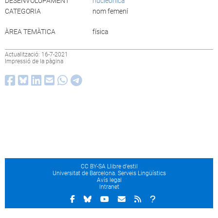
DESENVOLUPAMENT
nucleònica
CATEGORIA
nom femení
ÀREA TEMÀTICA
física
Actualització: 16-7-2021
Impressió de la pàgina
CC BY-SA Llibre d’estil
Universitat de Barcelona. Serveis Lingüístics
Avís legal
Intranet