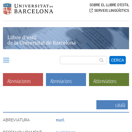
SOBRE EL LLIBRE D’ESTIL
SERVEIS LINGÜÍSTICS
Llibre d’estil
de la Universitat de Barcelona
CERCA
Abreviaciones
Abreviacions
Abbreviations
català
ABREVIATURA
nucl.