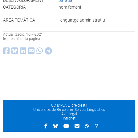
DESENVOLUPAMENT
parada
CATEGORIA
nom femení
ÀREA TEMÀTICA
llenguatge administratiu
Actualització: 16-7-2021
Impressió de la pàgina
CC BY-SA Llibre d’estil
Universitat de Barcelona. Serveis Lingüístics
Avís legal
Intranet