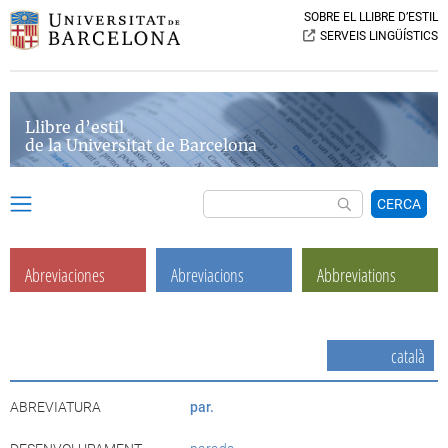
SOBRE EL LLIBRE D’ESTIL
SERVEIS LINGÜÍSTICS
Llibre d’estil
de la Universitat de Barcelona
CERCA
Abreviaciones
Abreviacions
Abbreviations
català
ABREVIATURA
par.