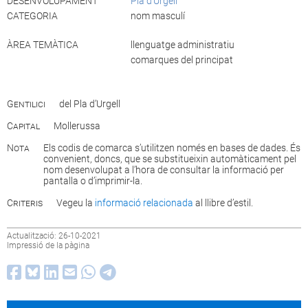
DESENVOLUPAMENT
Pla d’Urgell
CATEGORIA
nom masculí
ÀREA TEMÀTICA
llenguatge administratiu
comarques del principat
Gentilici
del Pla d’Urgell
Capital
Mollerussa
Nota
Els codis de comarca s’utilitzen només en bases de dades. És
convenient, doncs, que se substitueixin automàticament pel
nom desenvolupat a l’hora de consultar la informació per
pantalla o d’imprimir-la.
Criteris
Vegeu la
informació relacionada
al llibre d’estil.
Actualització: 26-10-2021
Impressió de la pàgina