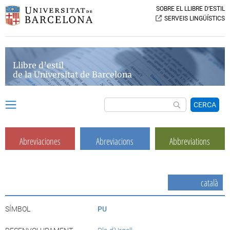
SOBRE EL LLIBRE D’ESTIL
SERVEIS LINGÜÍSTICS
Llibre d’estil
de la Universitat de Barcelona
CERCA
Abreviaciones
Abreviacions
Abbreviations
català
SÍMBOL
PU