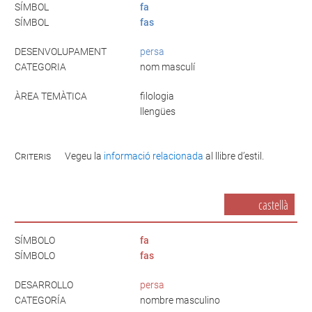
SÍMBOL
fa
SÍMBOL
fas
DESENVOLUPAMENT
persa
CATEGORIA
nom masculí
ÀREA TEMÀTICA
filologia
llengües
Criteris
Vegeu la
informació relacionada
al llibre d’estil.
castellà
SÍMBOLO
fa
SÍMBOLO
fas
DESARROLLO
persa
CATEGORÍA
nombre masculino