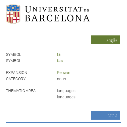
anglès
SYMBOL
fa
SYMBOL
fas
EXPANSION
Persian
CATEGORY
noun
THEMATIC AREA
languages
languages
català