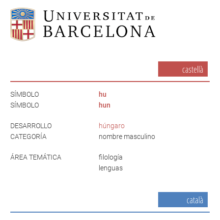
castellà
SÍMBOLO
hu
SÍMBOLO
hun
DESARROLLO
húngaro
CATEGORÍA
nombre masculino
ÁREA TEMÁTICA
filología
lenguas
català