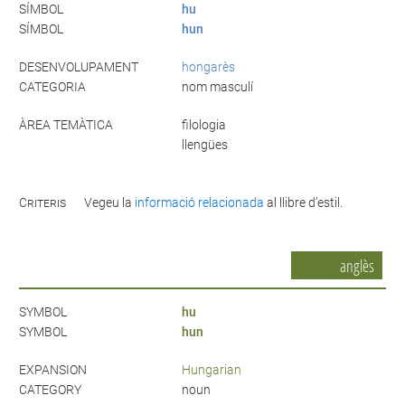
SÍMBOL
hu
SÍMBOL
hun
DESENVOLUPAMENT
hongarès
CATEGORIA
nom masculí
ÀREA TEMÀTICA
filologia
llengües
Criteris
Vegeu la
informació relacionada
al llibre d’estil.
anglès
SYMBOL
hu
SYMBOL
hun
EXPANSION
Hungarian
CATEGORY
noun