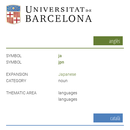
anglès
SYMBOL
ja
SYMBOL
jpn
EXPANSION
Japanese
CATEGORY
noun
THEMATIC AREA
languages
languages
català