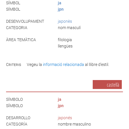
SÍMBOL
ja
SÍMBOL
jpn
DESENVOLUPAMENT
japonès
CATEGORIA
nom masculí
ÀREA TEMÀTICA
filologia
llengües
Criteris
Vegeu la
informació relacionada
al llibre d’estil.
castellà
SÍMBOLO
ja
SÍMBOLO
jpn
DESARROLLO
japonés
CATEGORÍA
nombre masculino