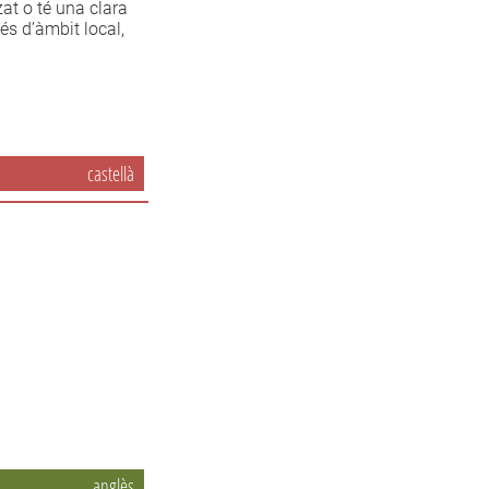
zat o té una clara
 és d’àmbit local,
castellà
anglès