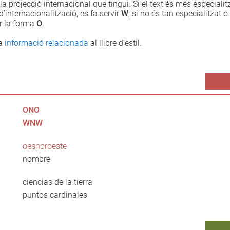
 la projecció internacional que tingui. Si el text és més especialit
d’internacionalització, es fa servir
W
; si no és tan especialitzat o
r la forma
O
.
la
informació relacionada
al llibre d’estil.
ONO
WNW
oesnoroeste
nombre
ciencias de la tierra
puntos cardinales