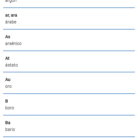
argón
ar, ara
árabe
As
arsénico
At
ástato
Au
oro
B
boro
Ba
bario