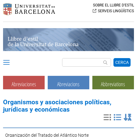
SOBRE EL LLIBRE D’ESTIL
SERVEIS LINGÜÍSTICS
Llibre d’estil
de la Universitat de Barcelona
CERCA
Abreviaciones
Abreviacions
Abbreviations
Organismos y asociaciones políticas,
jurídicas y económicas
Organización del Tratado del Atlántico Norte