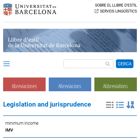
SOBRE EL LLIBRE D’ESTIL
SERVEIS LINGÜÍSTICS
Llibre d’estil
de la Universitat de Barcelona
CERCA
Abreviaciones
Abreviacions
Abbreviations
Legislation and jurisprudence
minimum income
IMV