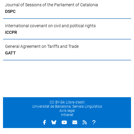
Journal of Sessions of the Parliament of Catalonia
DSPC
International covenant on civil and political rights
ICCPR
General Agreement on Tariffs and Trade
GATT
CC BY-SA Llibre d’estil
Universitat de Barcelona. Serveis Lingüístics
Avís legal
Intranet