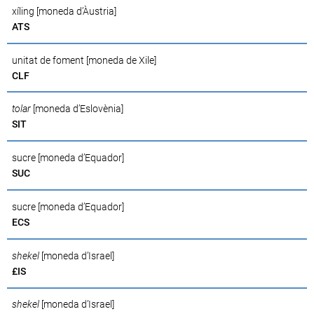
xíling [moneda d’Àustria]
ATS
unitat de foment [moneda de Xile]
CLF
tolar
[moneda d’Eslovènia]
SIT
sucre [moneda d’Equador]
SUC
sucre [moneda d’Equador]
ECS
shekel
[moneda d’Israel]
£IS
shekel
[moneda d’Israel]