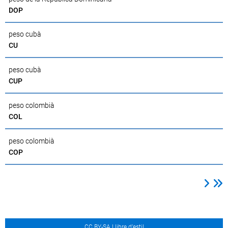
DOP
peso cubà
CU
peso cubà
CUP
peso colombià
COL
peso colombià
COP
CC BY-SA Llibre d’estil