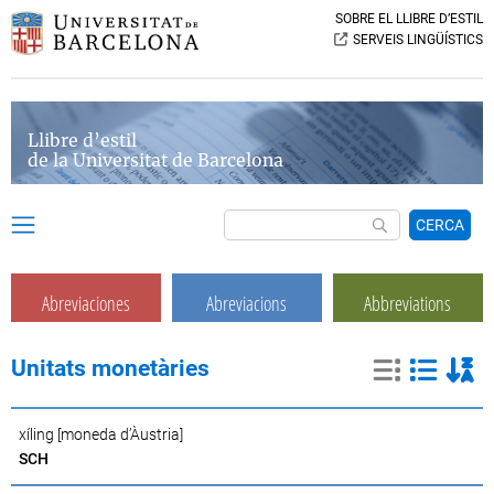
SOBRE EL LLIBRE D’ESTIL
SERVEIS LINGÜÍSTICS
Llibre d’estil
de la Universitat de Barcelona
CERCA
Abreviaciones
Abreviacions
Abbreviations
Unitats monetàries
xíling [moneda d’Àustria]
SCH