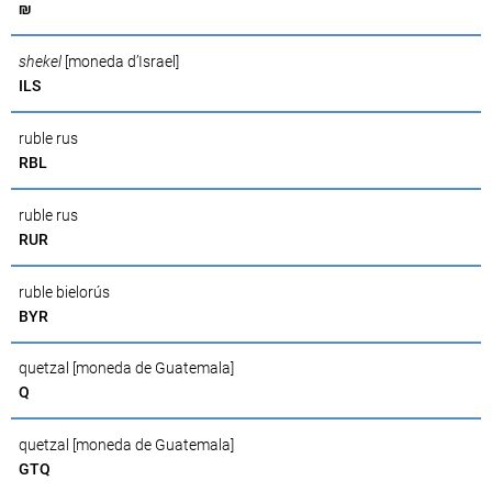
₪
shekel
[moneda d’Israel]
ILS
ruble rus
RBL
ruble rus
RUR
ruble bielorús
BYR
quetzal [moneda de Guatemala]
Q
quetzal [moneda de Guatemala]
GTQ