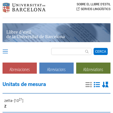
SOBRE EL LLIBRE D’ESTIL
SERVEIS LINGÜÍSTICS
Llibre d’estil
de la Universitat de Barcelona
CERCA
Abreviaciones
Abreviacions
Abbreviations
Unitats de mesura
21
zetta- [10
]
Z