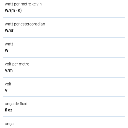
watt per metre kelvin
W/(m · K)
watt per estereoradian
W/sr
watt
W
volt per metre
V/m
volt
V
unça de fluid
fl oz
unça