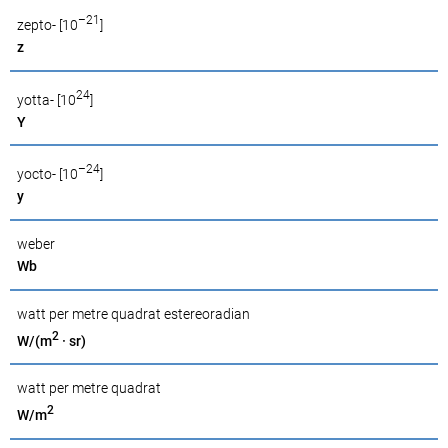
–21
zepto- [10
]
z
24
yotta- [10
]
Y
–24
yocto- [10
]
y
weber
Wb
watt per metre quadrat estereoradian
2
W/(m
· sr)
watt per metre quadrat
2
W/m