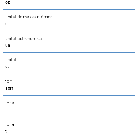
oz
unitat de massa atòmica
u
unitat astronòmica
ua
unitat
u.
torr
Torr
tona
t
tona
t