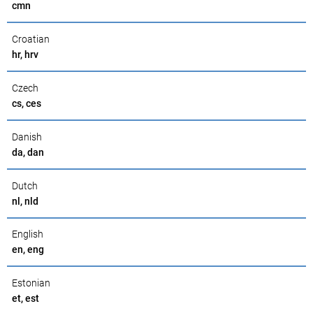
cmn
Croatian
hr, hrv
Czech
cs, ces
Danish
da, dan
Dutch
nl, nld
English
en, eng
Estonian
et, est