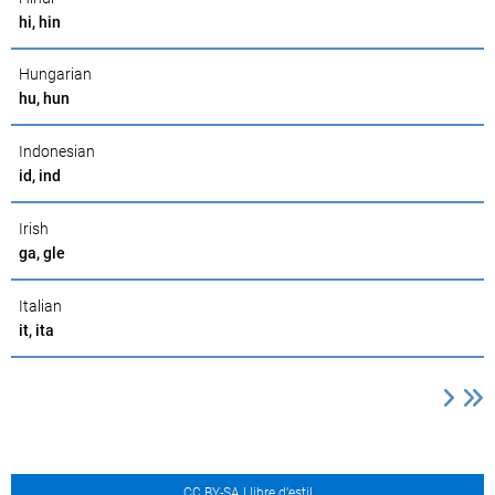
hi, hin
Hungarian
hu, hun
Indonesian
id, ind
Irish
ga, gle
Italian
it, ita
CC BY-SA Llibre d’estil