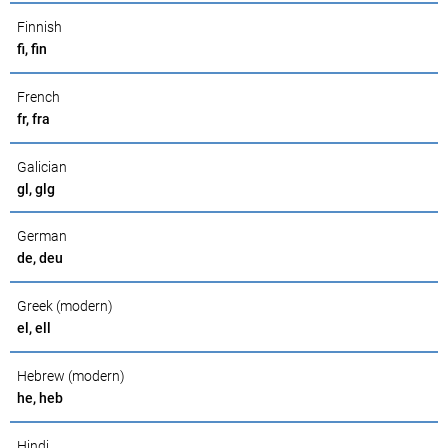
Finnish
fi, fin
French
fr, fra
Galician
gl, glg
German
de, deu
Greek (modern)
el, ell
Hebrew (modern)
he, heb
Hindi