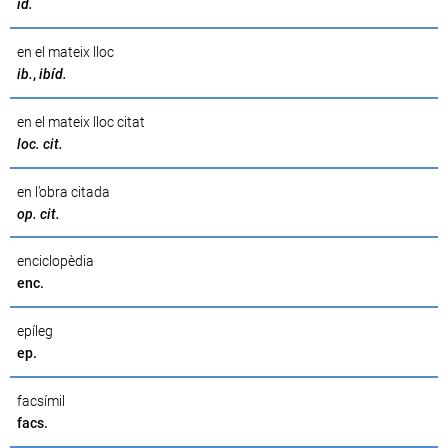
íd.
en el mateix lloc
ib.
,
ibíd.
en el mateix lloc citat
loc. cit.
en l’obra citada
op. cit.
enciclopèdia
enc.
epíleg
ep.
facsímil
facs.