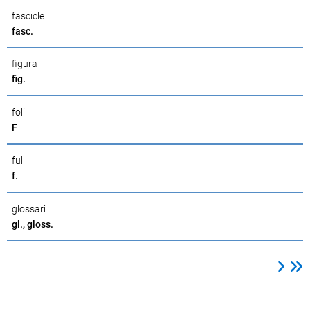
fascicle
fasc.
figura
fig.
foli
F
full
f.
glossari
gl., gloss.