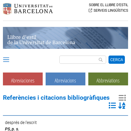
SOBRE EL LLIBRE D’ESTIL
SERVEIS LINGÜÍSTICS
Llibre d’estil
de la Universitat de Barcelona
CERCA
Abreviaciones
Abreviacions
Abbreviations
Referències i citacions bibliogràfiques
després de l'escrit
PS
,
p. s.