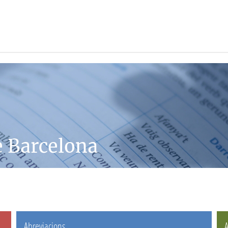
e Barcelona
Abreviacions
A