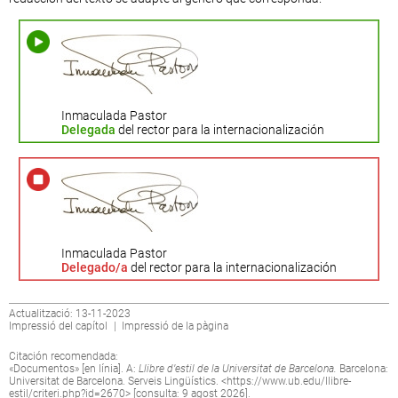
Inmaculada Pastor
Delegada
del rector para la internacionalización
Inmaculada Pastor
Delegado/a
del rector para la internacionalización
Actualització: 13-11-2023
Impressió del capítol
|
Impressió de la pàgina
Citación recomendada:
«Documentos» [en línia]. A:
Llibre d’estil de la Universitat de Barcelona.
Barcelona:
Universitat de Barcelona. Serveis Lingüístics. <
https://www.ub.edu/llibre-
estil/criteri.php?id=2670
> [consulta: 9 agost 2026].