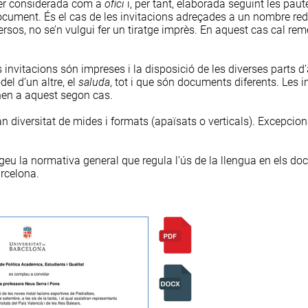
ser considerada com a
ofici
i, per tant, elaborada seguint les paut
cument. És el cas de les invitacions adreçades a un nombre red
rsos, no se’n vulgui fer un tiratge imprès. En aquest cas cal reme
es invitacions són impreses i la disposició de les diverses parts
el d’un altre, el
saluda
, tot i que són documents diferents. Les 
en a aquest segon cas.
an diversitat de mides i formats (apaïsats o verticals). Excepcio
egeu la
normativa general
que regula l’ús de la llengua en els d
arcelona.