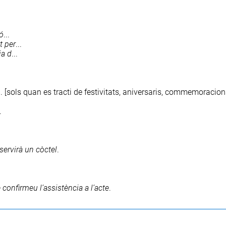
ó
...
t
per
...
ia
d
...
.. [sols quan es tracti de festivitats, aniversaris, commemoracio
.
servirà
un
còctel
.
e
confirmeu
l’assistència
a
l’acte
.