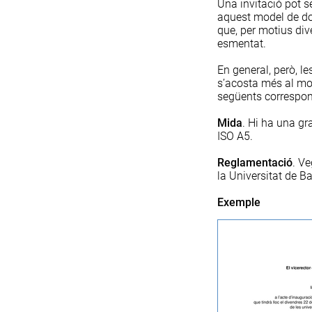
Una invitació pot 
aquest model de do
que, per motius dive
esmentat
.
En general, però, l
s’acosta més al mod
següents correspon
Mida
. Hi ha una gr
ISO A5.
Reglamentació
. V
la Universitat de B
Exemple