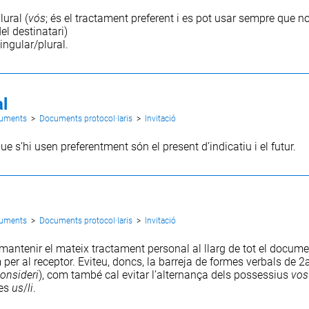
lural (
vós
; és el tractament preferent i es pot usar sempre que no
el destinatari)
ingular/plural.
l
cuments
>
Documents protocol·laris
>
Invitació
e s’hi usen preferentment són el present d’indicatiu i el futur.
cuments
>
Documents protocol·laris
>
Invitació
mantenir el mateix tractament personal al llarg de tot el documen
 per al receptor. Eviteu, doncs, la barreja de formes verbals de 2
onsideri
), com també cal evitar l’alternança dels possessius
vos
les
us
/
li
.