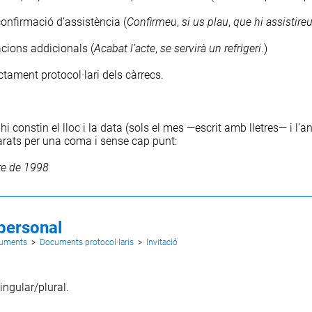
confirmació d’assistència (
Confirmeu
,
si
us
plau
,
que
hi
assistire
acions addicionals (
Acabat
l’acte
,
se
servirà
un
refrigeri
.)
ctament protocol·lari dels càrrecs.
hi constin el lloc i la data (sols el mes
—escrit
amb
lletres—
i l’a
arats per una coma i sense cap punt:
re
de
1998
personal
cuments
>
Documents protocol·laris
>
Invitació
ingular/plural.