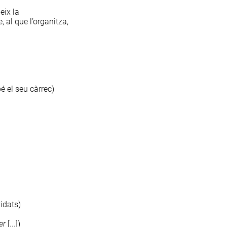
eix la
, al que l’organitza,
é el seu càrrec)
idats)
er
[...])