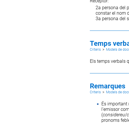
Receptor:
2a persona del p
constar el nom d
3a persona del s
Temps verba
Criteris
>
Models de do
Els temps verbals qu
Remarques
Criteris
>
Models de do
És important 
l’emissor com
(
considereu
/
c
pronoms feb