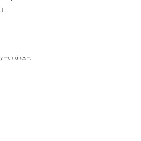
u
.)
ny
—en
xifres—
,