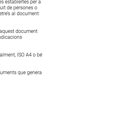
es establertes per a
uït de persones o
tre’s al
document
 d’aquest document
indicacions
nalment, ISO A4 o bé
ocuments que genera