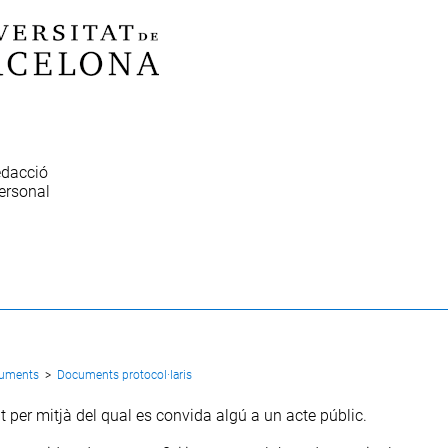
edacció
ersonal
cuments
>
Documents protocol·laris
 per mitjà del qual es convida algú a un acte públic.