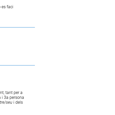
 es faci
t, tant per a
a i 3a persona
tre
/
seu
i dels