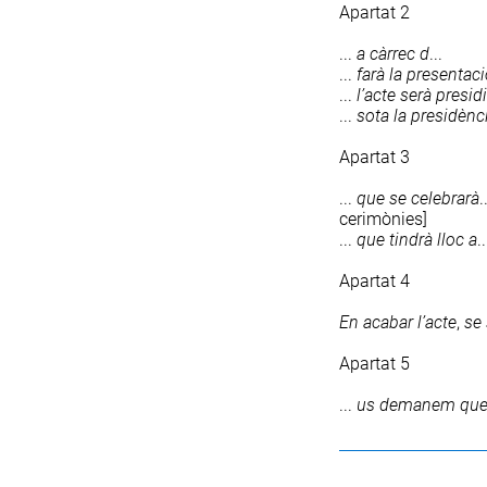
Apartat 2
...
a
càrrec
d
...
...
farà
la
presentaci
...
l’acte
serà
presidi
...
sota
la
presidènc
Apartat 3
...
que
se
celebrarà
.
cerimònies]
...
que
tindrà
lloc
a
..
Apartat 4
En
acabar
l’acte
,
se
Apartat 5
...
us
demanem
qu