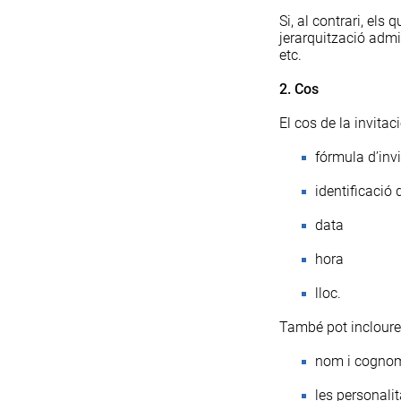
Si, al contrari, els
jerarquització admin
etc.
2. Cos
El cos de la invitac
fórmula d’invi
identificació 
data
hora
lloc.
També pot incloure,
nom i cognoms
les personalit