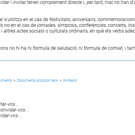
vidar
i
invitar
tenen complement directe i, per tant, mai no han d’
ar
s’utilitza en el cas de festivitats, aniversaris, commemoracions
ò no en el cas de jornades, simposis, conferències, concerts, i
 i altres actes socials o culturals ordinaris, en què els verbs ad
cions no hi ha ni fórmula de salutació, ni fórmula de comiat, i ta
cuments
>
Documents protocol·laris
>
Invitació
itar
-
vos
...
convidar
-
vos
...
idar
-
vos
...