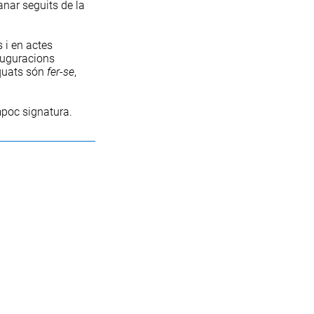
anar seguits de la
 i en actes
nauguracions
equats són
fer
-
se
,
mpoc signatura.