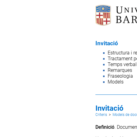
Invitació
Estructura i r
Tractament p
Temps verbal
Remarques
Fraseologia
Models
Invitació
Criteris
>
Models de do
Definició
. Document