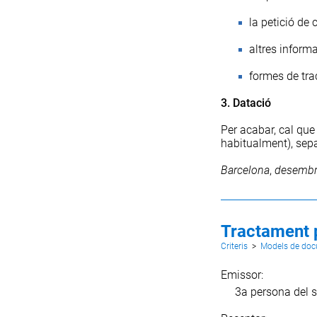
la petició de 
altres inform
formes de tra
3. Datació
Per acabar, cal que 
habitualment), sep
Barcelona
,
desemb
Tractament 
Criteris
>
Models de do
Emissor:
3a persona del s