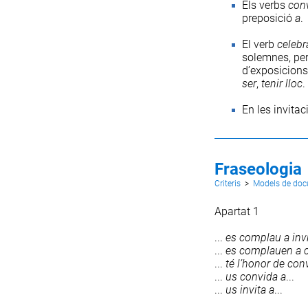
Els verbs
con
preposició
a
.
El verb
celebr
solemnes, per
d’exposicions
ser
,
tenir lloc
.
En les invita
Fraseologia
Criteris
>
Models de do
Apartat 1
...
es
complau
a
inv
...
es
complauen
a
...
té
l’honor
de
conv
...
us
convida
a
...
...
us
invita
a
...