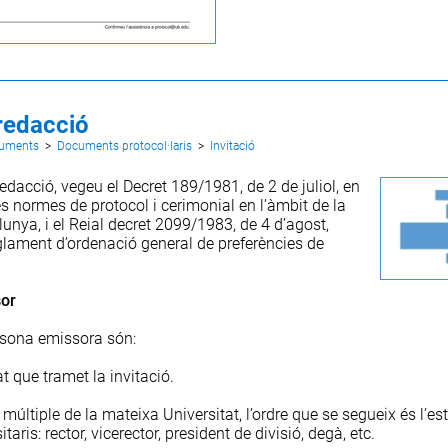
 redacció
cuments
>
Documents protocol·laris
>
Invitació
 redacció, vegeu el Decret 189/1981, de 2 de juliol, en
es normes de protocol i cerimonial en l’àmbit de la
lunya, i el Reial decret 2099/1983, de 4 d’agost,
reglament d’ordenació general de preferències de
sor
rsona emissora són:
at que tramet la invitació.
múltiple de la mateixa Universitat, l’ordre que se segueix és l’es
taris: rector, vicerector, president de divisió, degà, etc.