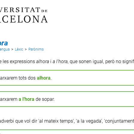
ora
lengua
>
Lèxic
>
Parònims
e les expressions
alhora
i
a l’hora
, que sonen igual, però no signi
arxarem tots dos
alhora
.
arxarem
a l’hora
de sopar.
dverbi que vol dir ‘al mateix temps’, ‘a la vegada’, ‘conjuntament