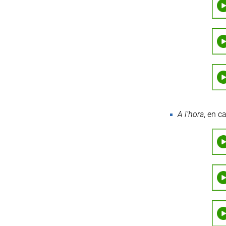
A l’hora
, en c