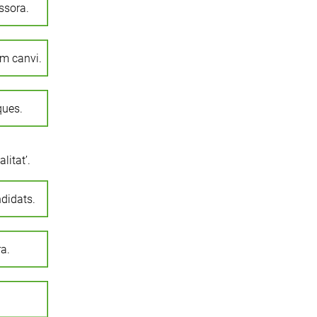
ssora.
tim canvi.
ques.
litat’.
didats.
a.