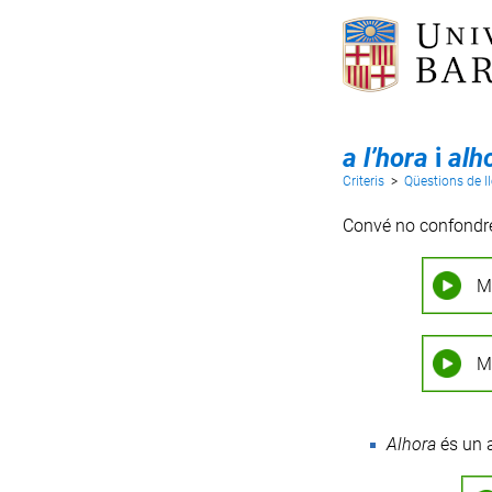
a l’hora
i
alh
Criteris
>
Qüestions de l
Convé no confondr
M
M
Alhora
és un a