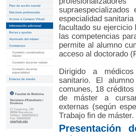
profesionalizado
Plan de acción tutorial
supraespecializados 
Directorio profesorado
especialidad sanitaria
Acceso a Campus Virtual
facultado su ejercicio
Información adicional
Becas y ayudas
las competencias para 
Alumnado del máster
permite al alumno cump
Comisiones
acceso al doctorado (
Comisión coordinadora
máster
Comisión docente máster
Dirigido a médicos 
Comisión docente
especialidad
sanitario. El alumn
Enlaces de interés
comunes, 18 créditos 
Facultat de Medicina
de máster a cursar
Secretaria d'Estudiants i
Docència
externas (según espe
C/ Casanova, 143
08036 Barcelona
Trabajo fin de máster.
Telèfon: 934035251/2
Fax: 934035254
cma@ub.edu
Presentación d