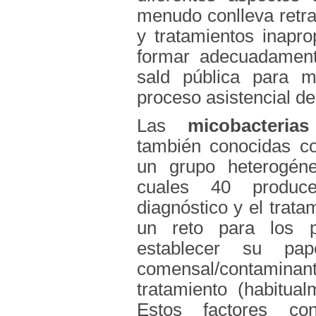
menudo conlleva retras
y tratamientos inapro
formar adecuadament
sald pública para me
proceso asistencial de 
Las
micobacterias
también conocidas c
un grupo heterogén
cuales 40 produce
diagnóstico y el trat
un reto para los pr
establecer su pa
comensal/contamina
tratamiento (habitual
Estos factores co