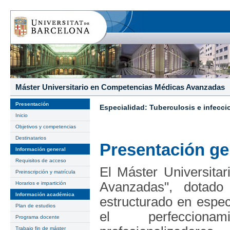
Máster Universitario en Competencias Médicas Avanzadas
Presentación
Especialidad: Tuberculosis e infecci
Inicio
Objetivos y competencias
Destinatarios
Presentación ge
Información general
Requisitos de acceso
El Máster Universita
Preinscripción y matrícula
Avanzadas", dotad
Horarios e impartición
Información académica
estructurado en espec
Plan de estudios
el perfeccion
Programa docente
Trabajo fin de máster