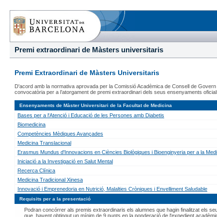
Premi extraordinari de Màsters universitaris
Premi Extraordinari de Màsters Universitaris
D'acord amb la normativa aprovada per la Comissió Acadèmica de Consell de Govern de 
convocatòria per a l’atorgament de premi extraordinari dels seus ensenyaments oficia
Ensenyaments de Màster Universitari de la Facultat de Medicina
Bases per a l'Atenció i Educació de les Persones amb Diabetis
Biomedicina
Competències Mèdiques Avançades
Medicina Translacional
Erasmus Mundus d'Innovacions en Ciències Biològiques i Bioenginyeria per a la Medi
Iniciació a la Investigació en Salut Mental
Recerca Clínica
Medicina Tradicional Xinesa
Innovació i Emprenedoria en Nutrició, Malalties Cròniques i Envelliment Saludable
Requisits per a la presentació
Podran concórrer als premis extraordinaris els alumnes que hagin finalitzat els s
que, havent obtingut un mínim de 9 punts en la ponderació de l'expedient acadèmic, h