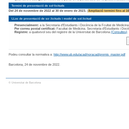
Termini de presentació de sol·licituds
Del 24 de novembre de 2022 al 30 de enero de 2023.
(
Ampliació termini fins al 1
LLoc de presentació de so·.licituds i model de sol.licitud
Presencialment:
a la Secretaria d'Estudiants i Docència de la Fcultat de Medic
Per correu postal certificat:
Facultat de Medicina. Secretaria d'Estudiants i 
Registre:
a qualsevol seu del registre de la Universitat de Barcelona
(Consulteu)
Podeu consultar la normativa a:
http://www.ub.edu/acad/noracad/premis_master.pdf
Barcelona, 24 de novembre de 2022.
© Universitat de Barcelona