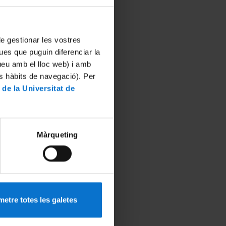
 de gestionar les vostres
ues que puguin diferenciar la
tueu amb el lloc web) i amb
es hàbits de navegació). Per
 de la Universitat de
Màrqueting
etre totes les galetes