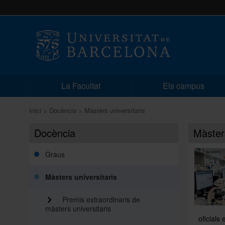
La Facultat
Els campus
Inici
Docència
Màsters universitaris
Docència
Màsters
Graus
Màsters universitaris
Premis extraordinaris de
màsters universitaris
oficials