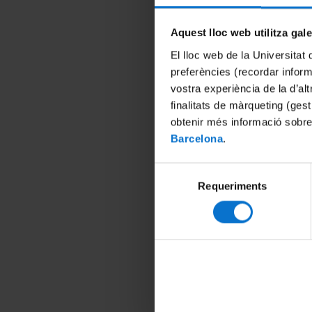
Erasmu
a la M
Aquest lloc web utilitza gal
Estudi
El lloc web de la Universitat 
Inicia
preferències (recordar infor
vostra experiència de la d’al
Estudi
finalitats de màrqueting (gest
obtenir més informació sobre
Innova
Salud
Barcelona
.
Estudi
Selecció
Invest
Requeriments
de
consentiment
Estudi
Medici
Estudi
Recer
Estudi