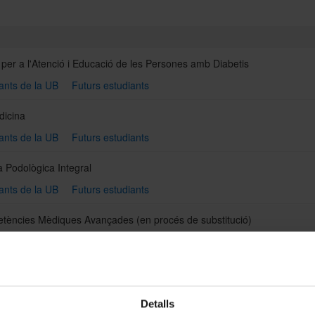
per a l'Atenció i Educació de les Persones amb Diabetis
ants de la UB
Futurs estudiants
dicina
ants de la UB
Futurs estudiants
a Podològica Integral
ants de la UB
Futurs estudiants
tències Mèdiques Avançades
(en procés de substitució)
ants de la UB
Futurs estudiants
tències Mèdiques Avançades
(nou)
ants de la UB
Futurs estudiants
Detalls