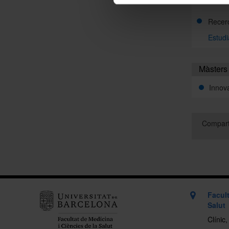
Recerc
Estudi
Màsters 
Innov
Compart
Facult
Salut
Clínic