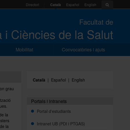
Català
Español
English
Directori
Facultat de
 i Ciències de la Salut
Mobilitat
Convocatòries i ajuts
Català
|
Español
|
English
gon grau
tzació
Portals i intranets
ues.
Portal d'estudiants
de la
sters
Intranet UB (PDI i PTGAS)
 de la