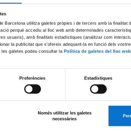
s Mundus en Innovacions en Ciències Biològiques i Bioenginyeria per
edicina de Precisió (BeinPM)
etes
ants de la UB
Futurs estudiants
de Barcelona utilitza galetes pròpies i de tercers amb la finalitat
ció a la Recerca en Salut Mental
mació perquè accediu al lloc web amb determinades característiq
tres usuaris), amb finalitats estadístiques (analitzar com interac
ants de la UB
Futurs estudiants
ionar la publicitat que s’ofereix adequant-la en funció dels vostr
 les galetes podeu consultar la
Política de galetes del lloc web
ció i Emprenedoria en Nutrició, Malalties Cròniques i Envelliment
able
(en extinció)
ants de la UB
igació sobre el Càncer
Preferències
Estadístiques
ants de la UB
Futurs estudiants
na Translacional
ants de la UB
Futurs estudiants
Només utilitzar les galetes
Perm
necessàries
ca Clínica
(en procés de substitució)
ants de la UB
Futurs estudiants