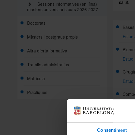
salut.
Sessions informatives (en línia)
màsters universitaris curs 2026-2027
Doctorats
Bases 
Estudi
Màsters i postgraus propis
Biome
Altra oferta formativa
Estudi
Tràmits administratius
Cirugi
Matrícula
Estudi
Pràctiques
Compe
Estudi
Compe
Estudi
Consentiment