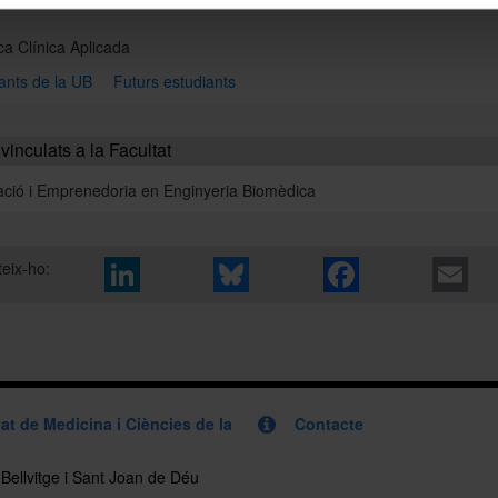
a Clínica Aplicada
ants de la UB
Futurs estudiants
vinculats a la Facultat
ació i Emprenedoria en Enginyeria Biomèdica
eix-ho:
at de Medicina i Ciències de la
Contacte
, Bellvitge i Sant Joan de Déu